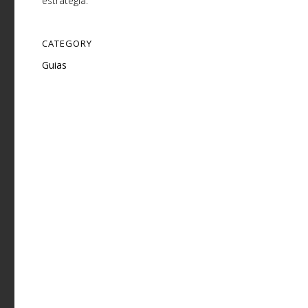
estratégia.
CATEGORY
Gu​ias