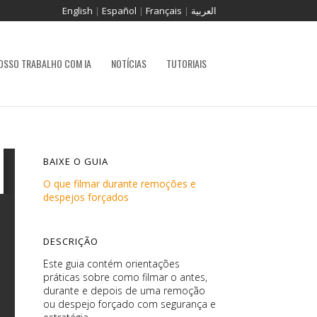
English
|
Español
|
Français
|
العربية
OSSO TRABALHO COM IA
NOTÍCIAS
TUTORIAIS
BAIXE O GUIA
O que filmar durante remoções e
despejos forçados
DESCRIÇÃO
Este guia contém orientações
práticas sobre como filmar o antes,
durante e depois de uma remoção
ou despejo forçado com segurança e