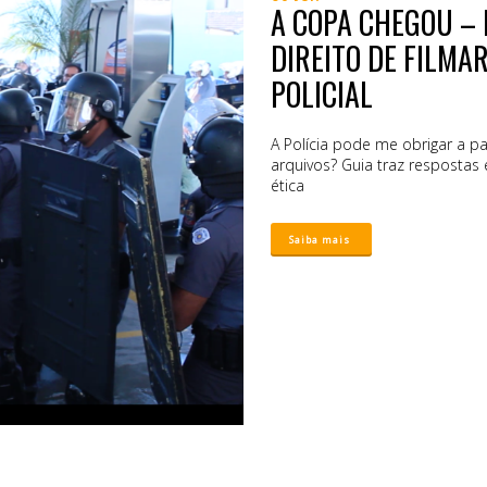
A COPA CHEGOU – 
DIREITO DE FILMA
POLICIAL
A Polícia pode me obrigar a parar de filmar? Pode m
arquivos? Guia traz respostas e sugestões de como filmar com segurança e
ética