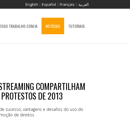
English
|
Español
|
Français
|
العربية
OSSO TRABALHO COM IA
NOTÍCIAS
TUTORIAIS
E STREAMING COMPARTILHAM
 PROTESTOS DE 2013
 de sucesso, vantagens e desafios do uso do
omoção de direitos