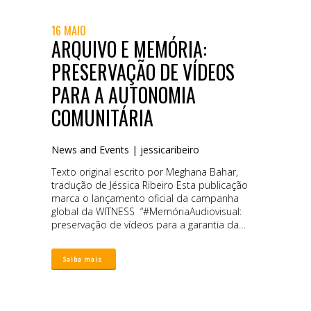
16 MAIO
ARQUIVO E MEMÓRIA:
PRESERVAÇÃO DE VÍDEOS
PARA A AUTONOMIA
COMUNITÁRIA
News and Events
|
jessicaribeiro
Texto original escrito por Meghana Bahar,
tradução de Jéssica Ribeiro Esta publicação
marca o lançamento oficial da campanha
global da WITNESS “#MemóriaAudiovisual:
preservação de vídeos para a garantia da
memória coletiva” A WITNESS lançou seu
premiado Guia de Ativistas para
Arquivamento de Vídeos em julho de 2013, há
quase 11 anos. Desde então, temos apoiado
e aprendido com organizações e coletivos de
diferentes países em projetos de