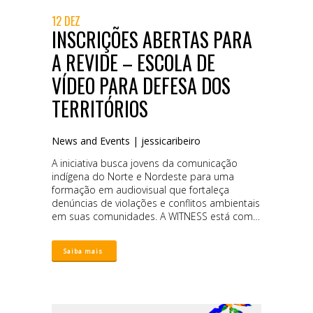
12 DEZ
INSCRIÇÕES ABERTAS PARA
A REVIDE – ESCOLA DE
VÍDEO PARA DEFESA DOS
TERRITÓRIOS
News and Events
|
jessicaribeiro
A iniciativa busca jovens da comunicação
indígena do Norte e Nordeste para uma
formação em audiovisual que fortaleça
denúncias de violações e conflitos ambientais
em suas comunidades. A WITNESS está com
uma convocatória aberta para jovens que
atuam com comunicação indígena no Norte e
Nordeste do país. A seleção é para participar
da REVIDE – Escola de Vídeo para Defesa dos
Territórios, um programa de formação em
audiovisual e tecnologias digitais como
ferramentas estratégicas para a proteção de