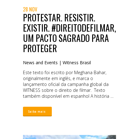
28 NOV
PROTESTAR. RESISTIR.
EXISTIR. #DIREITODEFILMAR,
UM PACTO SAGRADO PARA
PROTEGER
News and Events
|
Witness Brasil
Este texto foi escrito por Meghana Bahar,
originalmente em inglês, e marca o
lançamento oficial da campanha global da
WITNESS sobre o direito de filmar. Texto
também disponível em espanhol A história de
Dounya Zayer Na noite de 29 de maio de
2020, Dounya Zayer, uma ativista, foi a um
protesto no Brooklyn, Nova York, em apoio
ao movimento Black Lives Matter. O protesto,
que começou pacificamente, logo foi invadido
por policiais em disparada e manifestantes
feridos. Dounya pegou seu telefone e